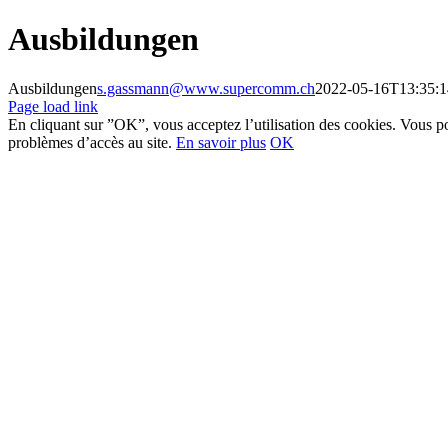
Skip
Ausbildungen
to
content
Ausbildungen
s.gassmann@www.supercomm.ch
2022-05-16T13:35:
Page load link
En cliquant sur ”OK”, vous acceptez l’utilisation des cookies. Vous po
problèmes d’accès au site.
En savoir plus
OK
Go
to
Top