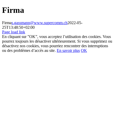
Skip
Firma
to
content
Firma
s.gassmann@www.supercomm.ch
2022-05-
25T13:48:50+02:00
Page load link
En cliquant sur ”OK”, vous acceptez l’utilisation des cookies. Vous
pourrez toujours les désactiver ultérieurement. Si vous supprimez ou
désactivez nos cookies, vous pourriez rencontrer des interruptions
ou des problèmes d’accès au site.
En savoir plus
OK
Go
to
Top