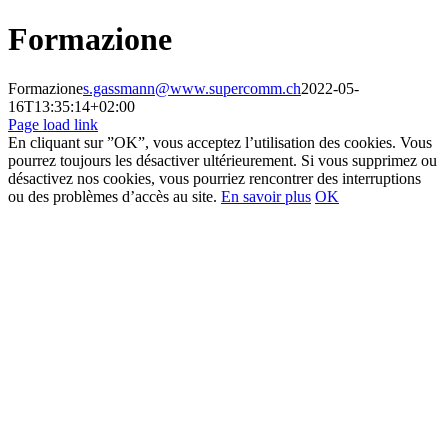
Skip
Formazione
to
content
Formazione
s.gassmann@www.supercomm.ch
2022-05-
16T13:35:14+02:00
Page load link
En cliquant sur ”OK”, vous acceptez l’utilisation des cookies. Vous
pourrez toujours les désactiver ultérieurement. Si vous supprimez ou
désactivez nos cookies, vous pourriez rencontrer des interruptions
ou des problèmes d’accès au site.
En savoir plus
OK
Go
to
Top