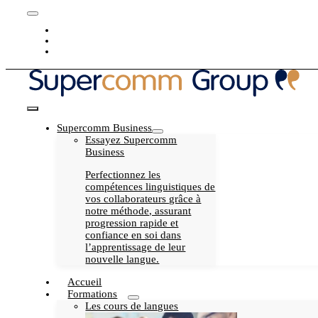
Passer
Toggle
au
Blog
Navigation
contenu
Carrière
My Supercomm
Toggle
Supercomm Business
Navigation
Essayez Supercomm
Business
Perfectionnez les
compétences linguistiques de
vos collaborateurs grâce à
notre méthode, assurant
progression rapide et
confiance en soi dans
l’apprentissage de leur
nouvelle langue.
Accueil
Formations
Les cours de langues