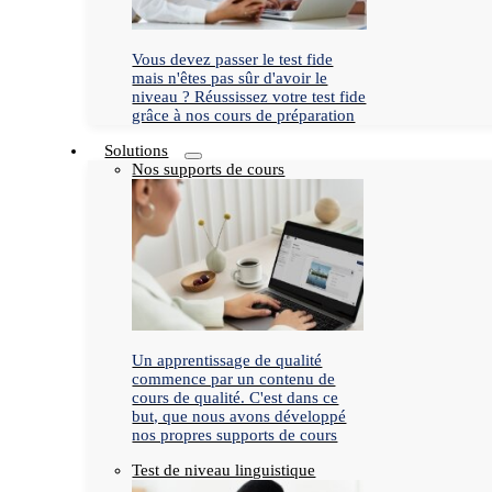
Vous devez passer le test fide
mais n'êtes pas sûr d'avoir le
niveau ? Réussissez votre test fide
grâce à nos cours de préparation
Solutions
Nos supports de cours
Un apprentissage de qualité
commence par un contenu de
cours de qualité. C'est dans ce
but, que nous avons développé
nos propres supports de cours
Test de niveau linguistique