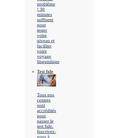
problème
! 30
minutes
suffisent
pour
tester
votre
niveau et
faciliter
votre
voyage
linguistique
Test fide
Tous nos
centres
sont
accrédités
pour
passer le
test fide.
Inscrivez-
vous à