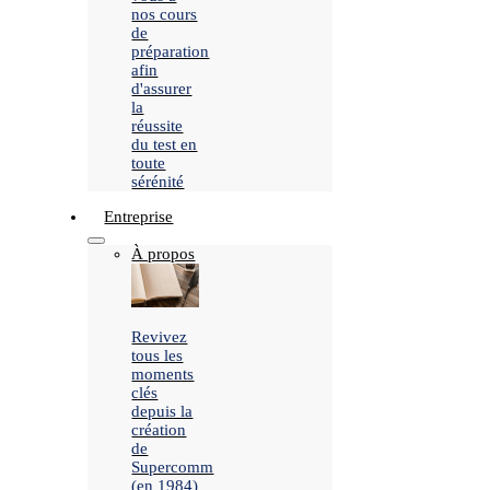
nos cours
de
préparation
afin
d'assurer
la
réussite
du test en
toute
sérénité
Entreprise
À propos
Revivez
tous les
moments
clés
depuis la
création
de
Supercomm
(en 1984)