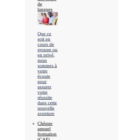
de
langues
Que ce
soit en
cours de
groupe ou
en privé,
nous
sommes à
votre
écoute
pour
assurer
votre
réussite
dans cette
nouvelle
aventure
Chèque
annuel
formation
(CAF)