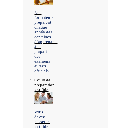
Nos
formateurs
préparent
chaque
année des
centaines
d’apprenants
à la
plupart
des
examens
et tests
officiels
Cours de
préparation
test fide
Vous
devez
passer le
test fide