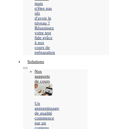
mais
n'êtes pas
sûr
d'avoir le
niveau ?
Réussissez
votre test
fide grâce
à nos
cours de
préparation
Solutions
Nos
supports
de cours
Un
apprentissage
de qualité
commence
par un
contenu