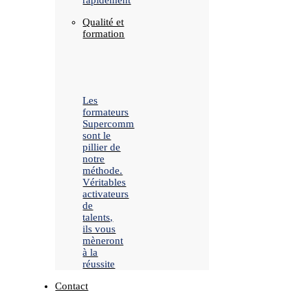
rapidement
Qualité et
formation
Les
formateurs
Supercomm
sont le
pillier de
notre
méthode.
Véritables
activateurs
de
talents,
ils vous
mèneront
à la
réussite
Contact