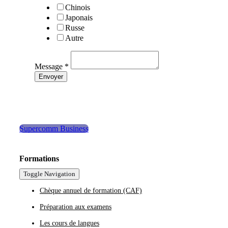
Chinois
Japonais
Russe
Autre
Message
*
Envoyer
Supercomm Business
Formations
Toggle Navigation
Chèque annuel de formation (CAF)
Préparation aux examens
Les cours de langues