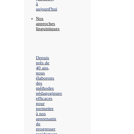
à
aujourd'hui
Nos
approches
linguistiques
Depuis
près de
40 ans,
nous
élaborons
des
méthodes
pédagogiques
efficaces
pour
permettre
à nos
apprenants
de
progresser