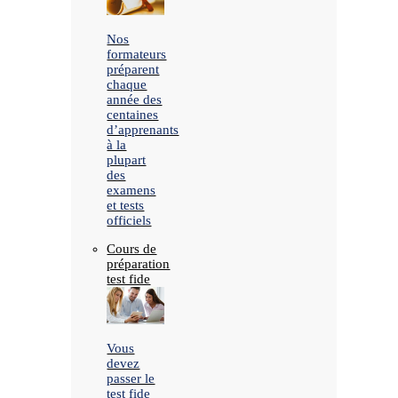
Nos
formateurs
préparent
chaque
année des
centaines
d’apprenants
à la
plupart
des
examens
et tests
officiels
Cours de
préparation
test fide
Vous
devez
passer le
test fide