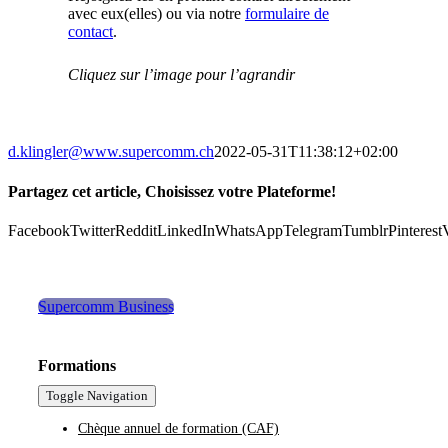
avec eux(elles) ou via notre
formulaire de
contact
.
Cliquez sur l’image pour l’agrandir
d.klingler@www.supercomm.ch
2022-05-31T11:38:12+02:00
Partagez cet article, Choisissez votre Plateforme!
Facebook
Twitter
Reddit
LinkedIn
WhatsApp
Telegram
Tumblr
Pinterest
Supercomm Business
Formations
Toggle Navigation
Chèque annuel de formation (CAF)