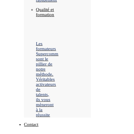
rapidement
Qualité et
formation
Les
formateurs
Supercomm
sont le
pillier de
notre
méthode.
Véritables
activateurs
de
talents,
ils vous
mèneront
à la
réussite
Contact