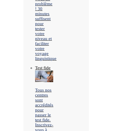
problème
! 30
minutes
suffisent
pour
tester
votre
niveau et
faciliter
votre
voyage
linguistique
Test fide
Tous nos
centres
sont
accrédités
pour
passer le
test fide.
Inscrivez-
vous à