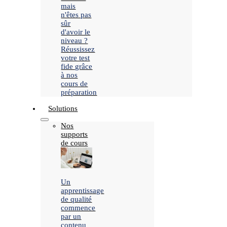
mais
n'êtes pas
sûr
d'avoir le
niveau ?
Réussissez
votre test
fide grâce
à nos
cours de
préparation
Solutions
Nos
supports
de cours
Un
apprentissage
de qualité
commence
par un
contenu