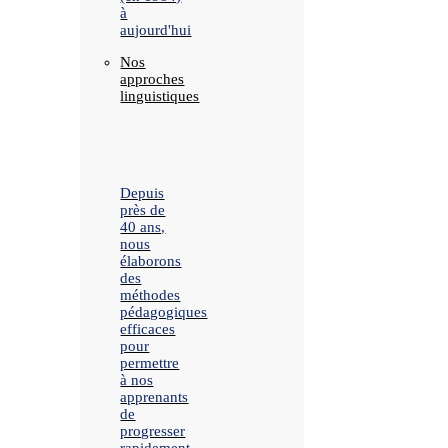
à
aujourd'hui
Nos
approches
linguistiques
Depuis
près de
40 ans,
nous
élaborons
des
méthodes
pédagogiques
efficaces
pour
permettre
à nos
apprenants
de
progresser