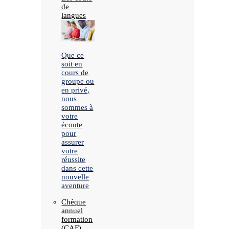
de
langues
Que ce
soit en
cours de
groupe ou
en privé,
nous
sommes à
votre
écoute
pour
assurer
votre
réussite
dans cette
nouvelle
aventure
Chèque
annuel
formation
(CAF)