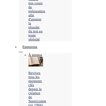
nos cours
de
préparation
afin
d'assurer
la
réussite
du test en
toute
sérénité
Entreprise
À propos
Revivez
tous les
moments
clés
depuis la
création
de
Supercomm
(en 1984)