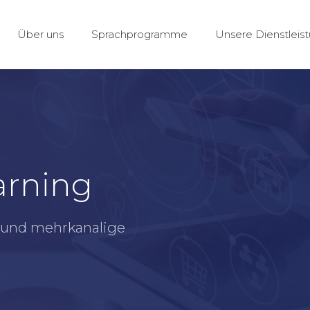
Über uns
Sprachprogramme
Unsere Dienstleis
arning
le und mehrkanalige