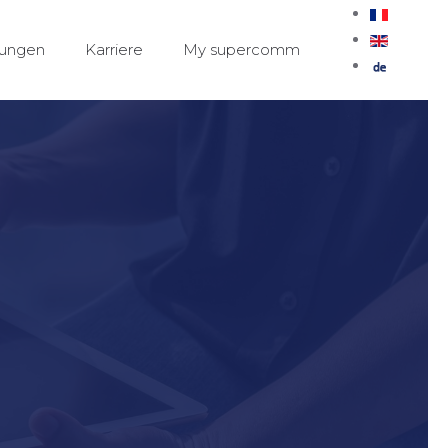
tungen
Karriere
My supercomm