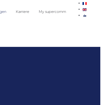
ngen
Karriere
My supercomm