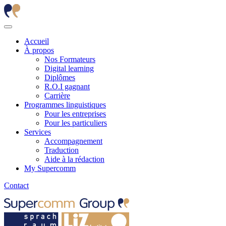
Accueil
À propos
Nos Formateurs
Digital learning
Diplômes
R.O.I gagnant
Carrière
Programmes linguistiques
Pour les entreprises
Pour les particuliers
Services
Accompagnement
Traduction
Aide à la rédaction
My Supercomm
Contact