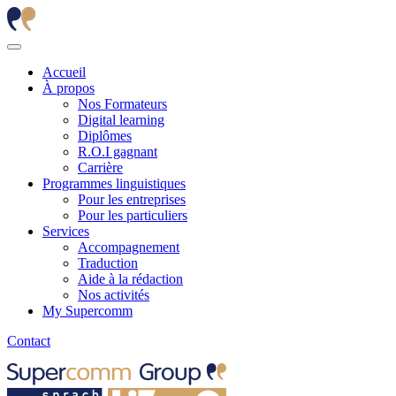
Accueil
À propos
Nos Formateurs
Digital learning
Diplômes
R.O.I gagnant
Carrière
Programmes linguistiques
Pour les entreprises
Pour les particuliers
Services
Accompagnement
Traduction
Aide à la rédaction
Nos activités
My Supercomm
Contact