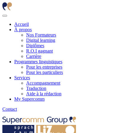
Accueil
À propos
Nos Formateurs
Digital learning
Diplômes
R.O.I gagnant
Carrière
Programmes linguistiques
Pour les entreprises
Pour les particuliers
Services
Accompagnement
Traduction
Aide à la rédaction
My Supercomm
Contact