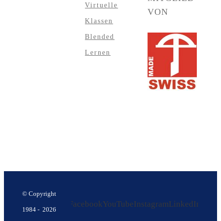
Virtuelle
VON
Klassen
Blended
Lernen
© Copyright
Facebook
YouTube
Instagram
LinkedIn
1984 -
2026