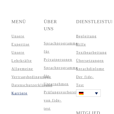
MENÜ
ÜBER
DIENSTLEISTU
UNS
Unsere
Begleitung
Sprachprogramme
Expertise
Hilfe
für
Unsere
Textbearbeitung
Privatpersonen
Lehrkräfte
Übersetzungen
Sprachprogramme
Allgemeine
Sprachdiplome
für
Vertragsbedingungen
Der fide-
Unternehmen
Datenschutzerklärung
Test
Prüfungsvorbereitungskurse
Karriere
von fide-
test
MITGLIED