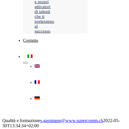
e propri
attivatori
di talenti
che ti
porteranno
al
successo
Contatto
Qualità e formazione
s.gassmann@www.supercomm.ch
2022-05-
30T13:34:34+02:00