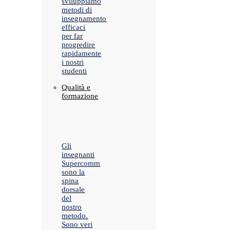
sviluppiamo
metodi di
insegnamento
efficaci
per far
progredire
rapidamente
i nostri
studenti
Qualità e
formazione
Gli
insegnanti
Supercomm
sono la
spina
dorsale
del
nostro
metodo.
Sono veri