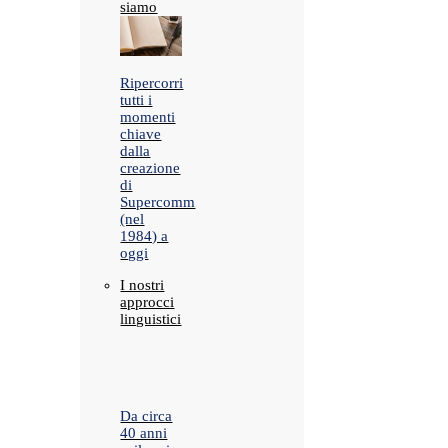
siamo
Ripercorri
tutti i
momenti
chiave
dalla
creazione
di
Supercomm
(nel
1984) a
oggi
I nostri
approcci
linguistici
Da circa
40 anni