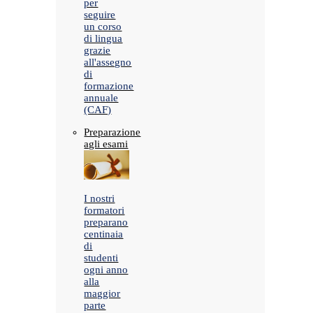
per
seguire
un corso
di lingua
grazie
all'assegno
di
formazione
annuale
(CAF)
Preparazione
agli esami
I nostri
formatori
preparano
centinaia
di
studenti
ogni anno
alla
maggior
parte