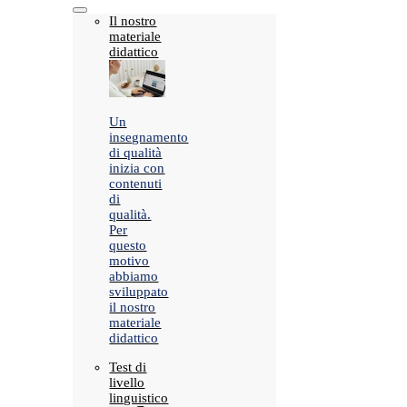
Il nostro
materiale
didattico
Un
insegnamento
di qualità
inizia con
contenuti
di
qualità.
Per
questo
motivo
abbiamo
sviluppato
il nostro
materiale
didattico
Test di
livello
linguistico