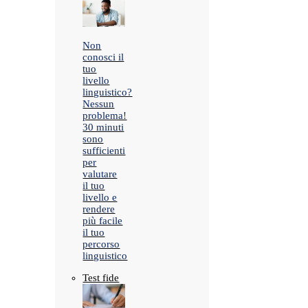
Non
conosci il
tuo
livello
linguistico?
Nessun
problema!
30 minuti
sono
sufficienti
per
valutare
il tuo
livello e
rendere
più facile
il tuo
percorso
linguistico
Test fide