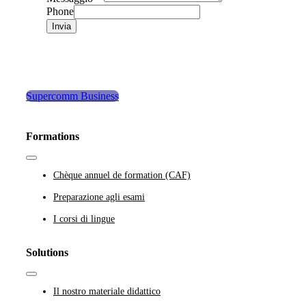
Phone
Invia
Supercomm Business
Formations
Toggle
Navigation
Chèque annuel de formation (CAF)
Preparazione agli esami
I corsi di lingue
Solutions
Toggle
Navigation
Il nostro materiale didattico