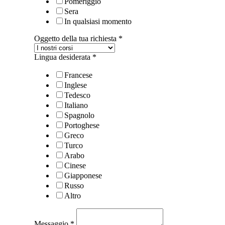
Pomeriggio
Sera
In qualsiasi momento
Oggetto della tua richiesta
*
Lingua desiderata
*
Francese
Inglese
Tedesco
Italiano
Spagnolo
Portoghese
Greco
Turco
Arabo
Cinese
Giapponese
Russo
Altro
Messaggio
*