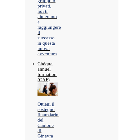
gruppo o
privati,
noi ti
aiuteremo
a
raggiungere
il
successo
in questa
nuova
avventura
Chèque
annuel
formation
(CAF)
Ottieni il
sostegno
finanziario
del
Cantone
di
Ginevra