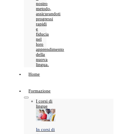
nostro
metodo,
assicurandoti
progressi
rapidi
e
fiducia
nel
loro
apprendimento
della
nuova
lingua.
Home
Formazione
I corsi di
lingue
In corsi di