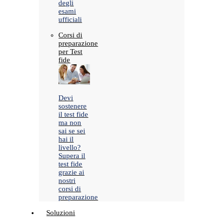
degli
esami
ufficiali
Corsi di
preparazione
per Test
fide
Devi
sostenere
il test fide
ma non
sai se sei
hai il
livello?
Supera il
test fide
grazie ai
nostri
corsi di
preparazione
Soluzioni