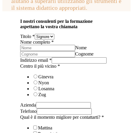
aiutano a superarli utilizzando gli strumenti e
il sistema didattico appropriati.
I nostri consulenti per la formazione
aspettano la vostra chiamata
Titolo
*
Nome completo
*
Nome
Cognome
Indirizzo email
*
Centro il più vicino
*
Ginevra
Nyon
Losanna
Zug
Azienda
Telefono
Qual è il momento migliore per contattarti?
*
Mattina