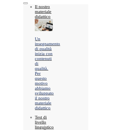
Il nostro
materiale
didattico
Un
insegnamento
di qualità
inizia con
contenuti
di
qualità.
Per
questo
motivo
abbiamo
sviluppato
il nostro
materiale
didattico
Test di
livello
linguistico