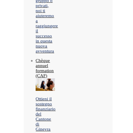
gruppo o
privati,
noi ti
aiuteremo
a
raggiungere
il
successo
in questa
nuova
avventura
Chèque
annuel
formation
(CAF)
Ottieni il
sostegno
finanziario
del
Cantone
di
Ginevra