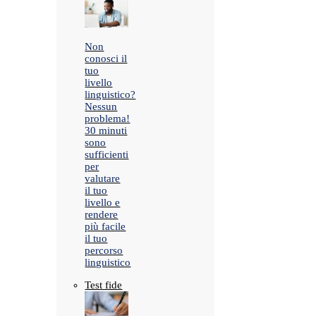
Non
conosci il
tuo
livello
linguistico?
Nessun
problema!
30 minuti
sono
sufficienti
per
valutare
il tuo
livello e
rendere
più facile
il tuo
percorso
linguistico
Test fide