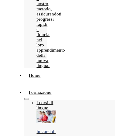
nostro
metodo,
assicurandoti
progressi
rapidi
e
fiducia
nel
loro
apprendimento
della
nuova
lingua.
Home
Formazione
I corsi di
lingue
In corsi di