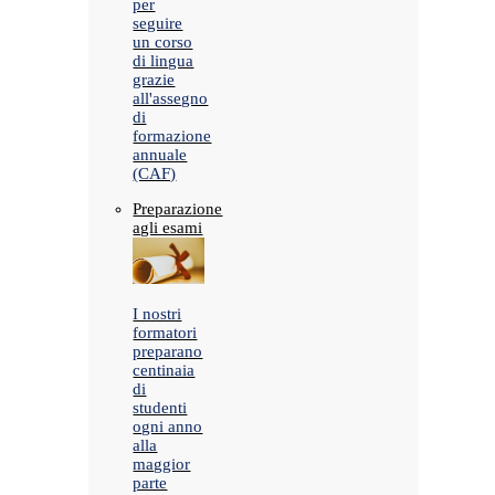
per
seguire
un corso
di lingua
grazie
all'assegno
di
formazione
annuale
(CAF)
Preparazione
agli esami
I nostri
formatori
preparano
centinaia
di
studenti
ogni anno
alla
maggior
parte