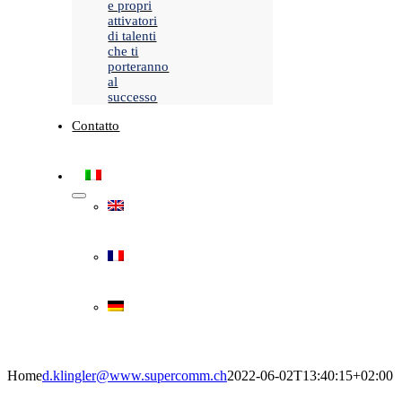
e propri
attivatori
di talenti
che ti
porteranno
al
successo
Contatto
Home
d.klingler@www.supercomm.ch
2022-06-02T13:40:15+02:00