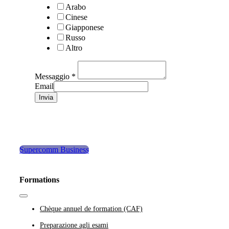
Arabo
Cinese
Giapponese
Russo
Altro
Messaggio
*
Email
Invia
Supercomm Business
Formations
Toggle
Navigation
Chèque annuel de formation (CAF)
Preparazione agli esami