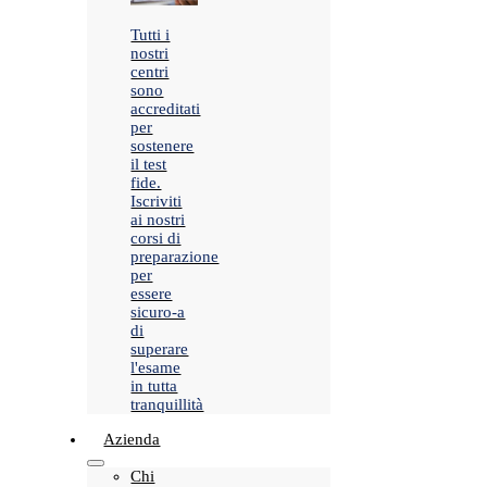
Tutti i
nostri
centri
sono
accreditati
per
sostenere
il test
fide.
Iscriviti
ai nostri
corsi di
preparazione
per
essere
sicuro-a
di
superare
l'esame
in tutta
tranquillità
Azienda
Chi