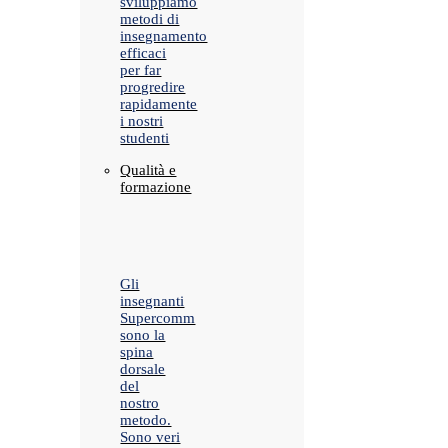
sviluppiamo
metodi di
insegnamento
efficaci
per far
progredire
rapidamente
i nostri
studenti
Qualità e
formazione
Gli
insegnanti
Supercomm
sono la
spina
dorsale
del
nostro
metodo.
Sono veri