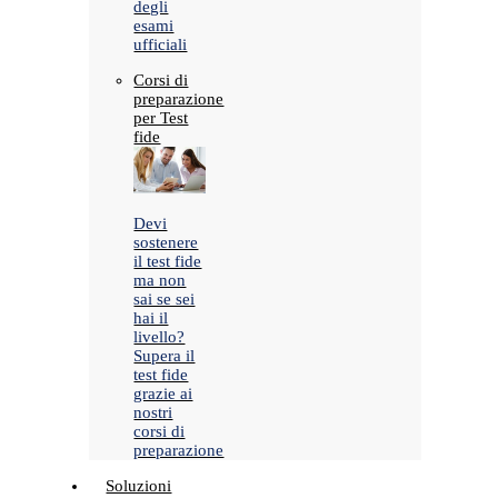
degli
esami
ufficiali
Corsi di
preparazione
per Test
fide
Devi
sostenere
il test fide
ma non
sai se sei
hai il
livello?
Supera il
test fide
grazie ai
nostri
corsi di
preparazione
Soluzioni