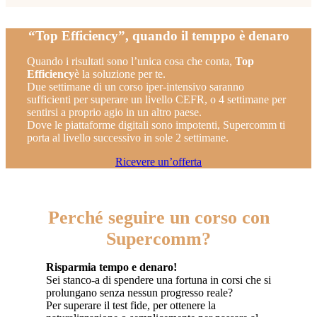
“Top Efficiency”, quando il temppo è denaro
Quando i risultati sono l’unica cosa che conta,
Top
Efficiency
è la soluzione per te.
Due settimane di un corso iper-intensivo saranno
sufficienti per superare un livello CEFR, o 4 settimane per
sentirsi a proprio agio in un altro paese.
Dove le piattaforme digitali sono impotenti, Supercomm ti
porta al livello successivo in sole 2 settimane.
Ricevere un’offerta
Perché seguire un corso con
Supercomm?
Risparmia tempo e denaro!
Sei stanco-a di spendere una fortuna in corsi che si
prolungano senza nessun progresso reale?
Per superare il test fide, per ottenere la