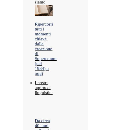
siamo
Ripercorri
tutti i
momenti
chiave
dalla
creazione
di
Supercomm
(nel
1984) a
oggi
I nostri
approcci
linguistici
Da circa
40 anni