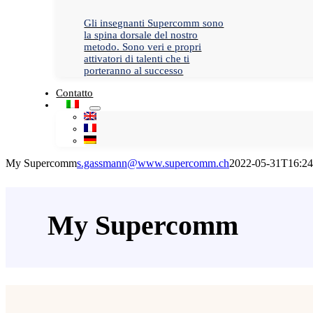
Gli insegnanti Supercomm sono
la spina dorsale del nostro
metodo. Sono veri e propri
attivatori di talenti che ti
porteranno al successo
Contatto
My Supercomm
s.gassmann@www.supercomm.ch
2022-05-31T16:24
My Supercomm