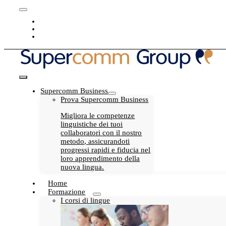
Skip
Toggle
to
Blog
Navigation
content
Carriera
My Supercomm
Toggle
Supercomm Business
Navigation
Prova Supercomm Business
Migliora le competenze
linguistiche dei tuoi
collaboratori con il nostro
metodo, assicurandoti
progressi rapidi e fiducia nel
loro apprendimento della
nuova lingua.
Home
Formazione
I corsi di lingue