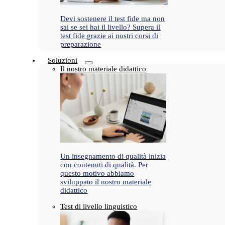
Devi sostenere il test fide ma non
sai se sei hai il livello? Supera il
test fide grazie ai nostri corsi di
preparazione
Soluzioni
Il nostro materiale didattico
Un insegnamento di qualità inizia
con contenuti di qualità. Per
questo motivo abbiamo
sviluppato il nostro materiale
didattico
Test di livello linguistico