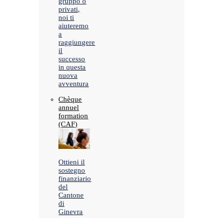
gruppo o
privati,
noi ti
aiuteremo
a
raggiungere
il
successo
in questa
nuova
avventura
Chèque
annuel
formation
(CAF)
Ottieni il
sostegno
finanziario
del
Cantone
di
Ginevra