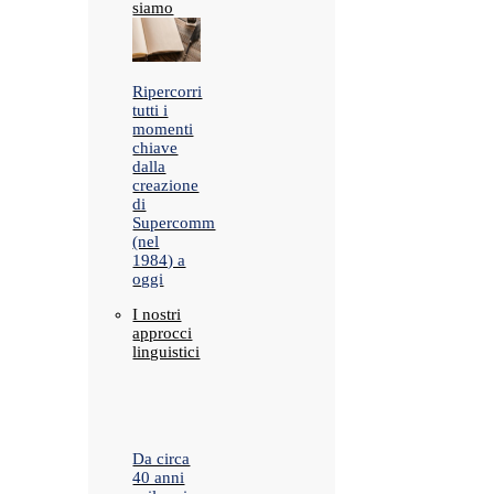
siamo
Ripercorri
tutti i
momenti
chiave
dalla
creazione
di
Supercomm
(nel
1984) a
oggi
I nostri
approcci
linguistici
Da circa
40 anni