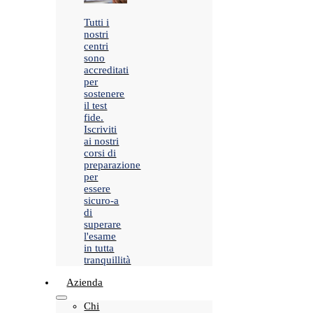
Tutti i
nostri
centri
sono
accreditati
per
sostenere
il test
fide.
Iscriviti
ai nostri
corsi di
preparazione
per
essere
sicuro-a
di
superare
l'esame
in tutta
tranquillità
Azienda
Chi