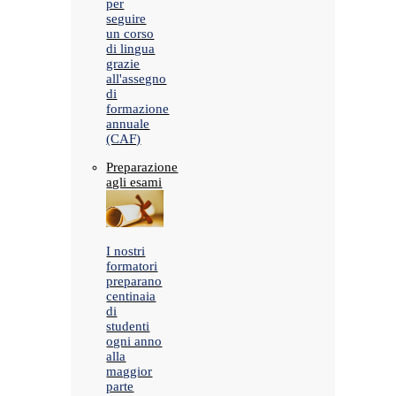
per
seguire
un corso
di lingua
grazie
all'assegno
di
formazione
annuale
(CAF)
Preparazione
agli esami
I nostri
formatori
preparano
centinaia
di
studenti
ogni anno
alla
maggior
parte