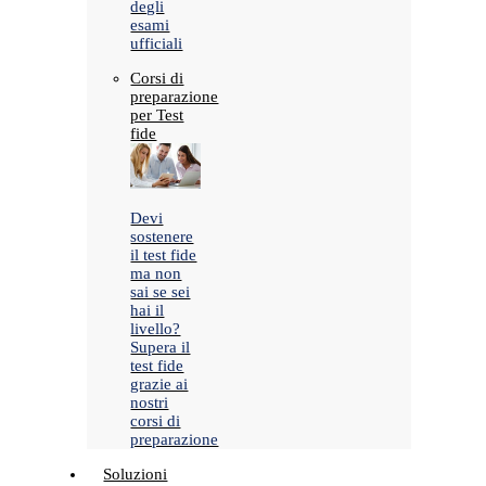
degli
esami
ufficiali
Corsi di
preparazione
per Test
fide
Devi
sostenere
il test fide
ma non
sai se sei
hai il
livello?
Supera il
test fide
grazie ai
nostri
corsi di
preparazione
Soluzioni