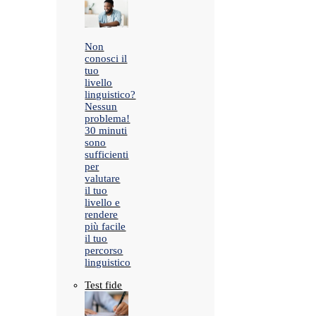
Non
conosci il
tuo
livello
linguistico?
Nessun
problema!
30 minuti
sono
sufficienti
per
valutare
il tuo
livello e
rendere
più facile
il tuo
percorso
linguistico
Test fide