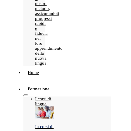
nostro
metodo,
assicurandoti
progressi
rapidi
e
fiducia
nel
loro
apprendimento
della
nuova
lingua.
Home
Formazione
I corsi di
lingue
In corsi di