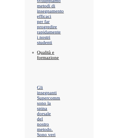
sviluppiamo
metodi di
insegnamento
efficaci
per far
progredire
rapidamente
i nostri
studenti
Qualità e
formazione
Gli
insegnanti
Supercomm
sono la
spina
dorsale
del
nostro
metodo.
Sono veri