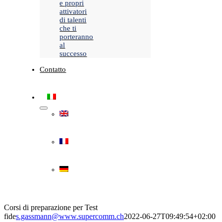
e propri
attivatori
di talenti
che ti
porteranno
al
successo
Contatto
Corsi di preparazione per Test
fide
s.gassmann@www.supercomm.ch
2022-06-27T09:49:54+02:00