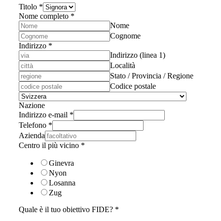
Titolo
*
Nome completo
*
Nome
Cognome
Indirizzo
*
Indirizzo (linea 1)
Località
Stato / Provincia / Regione
Codice postale
Nazione
Indirizzo e-mail
*
Telefono
*
Azienda
Centro il più vicino
*
Ginevra
Nyon
Losanna
Zug
Quale è il tuo obiettivo FIDE?
*