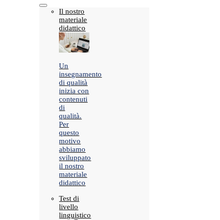
Il nostro
materiale
didattico
Un
insegnamento
di qualità
inizia con
contenuti
di
qualità.
Per
questo
motivo
abbiamo
sviluppato
il nostro
materiale
didattico
Test di
livello
linguistico