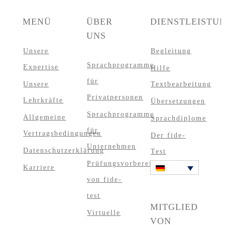
MENÜ
ÜBER
DIENSTLEISTU
UNS
Unsere
Begleitung
Sprachprogramme
Expertise
Hilfe
für
Unsere
Textbearbeitung
Privatpersonen
Lehrkräfte
Übersetzungen
Sprachprogramme
Allgemeine
Sprachdiplome
für
Vertragsbedingungen
Der fide-
Unternehmen
Datenschutzerklärung
Test
Prüfungsvorbereitungskurse
Karriere
von fide-
test
MITGLIED
Virtuelle
VON