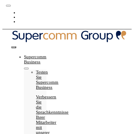
Skip
Toggle
to
Blog
Navigation
content
Karriere
My Supercomm
Toggle
Supercomm
Navigation
Business
Testen
Sie
Supercomm
Business
Verbessern
Sie
die
Sprachkenntnisse
Ihrer
Mitarbeiter
mit
unserer