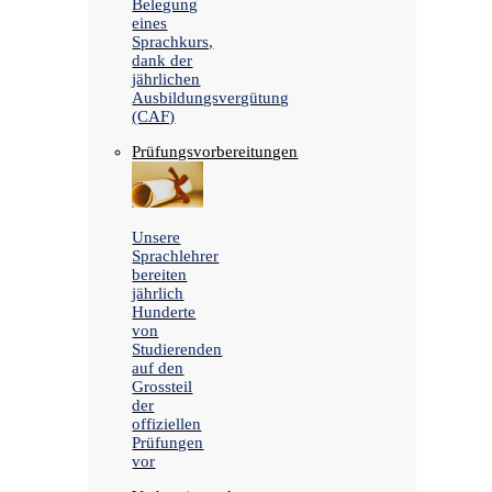
Belegung
eines
Sprachkurs,
dank der
jährlichen
Ausbildungsvergütung
(CAF)
Prüfungsvorbereitungen
Unsere
Sprachlehrer
bereiten
jährlich
Hunderte
von
Studierenden
auf den
Grossteil
der
offiziellen
Prüfungen
vor