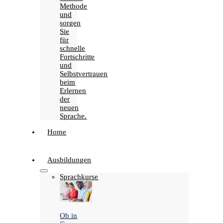
Methode
und
sorgen
Sie
für
schnelle
Fortschritte
und
Selbstvertrauen
beim
Erlernen
der
neuen
Sprache.
Home
Ausbildungen
Sprachkurse
Ob in