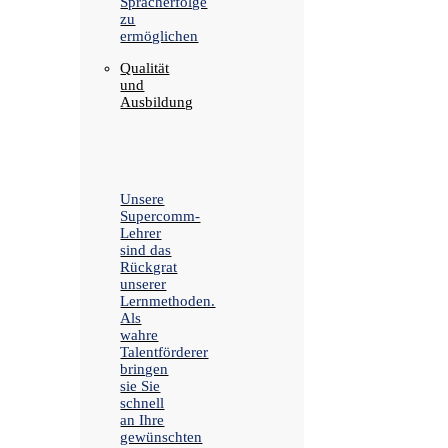
Spracherfolge
zu
ermöglichen
Qualität
und
Ausbildung
Unsere
Supercomm-
Lehrer
sind das
Rückgrat
unserer
Lernmethoden.
Als
wahre
Talentförderer
bringen
sie Sie
schnell
an Ihre
gewünschten