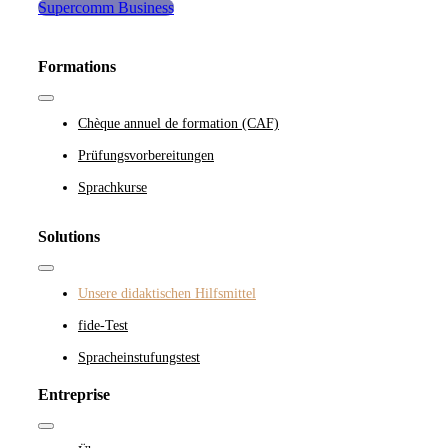
Supercomm Business
Formations
Toggle
Navigation
Chèque annuel de formation (CAF)
Prüfungsvorbereitungen
Sprachkurse
Solutions
Toggle
Navigation
Unsere didaktischen Hilfsmittel
fide-Test
Spracheinstufungstest
Entreprise
Toggle