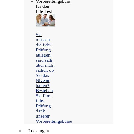
Vorbereitungskurs
für den
fide-Test
Sie
müssen
die fide-
Prüfung
ablegen,
sind sich
aber nicht
sicher, ob
Sie das
Niveau
haben?
Bestehen
Sie Ihre
fide-
Prüfung
dank
unserer
Vorbereitungskurse
Loesungen