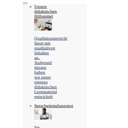
Unsere
didaktischen
Hilfsmittel
Qualitätsunterricht
fängt mit
qualitativen
Inhalten
an.
Aufgrund
dessen
haben
wir unser
eigenes
didaktischen
Lernmaterial
entwickelt
Spracheinstufungstest
Sie