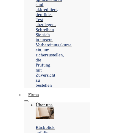
sind
akkreditiert,
den fide-
Test
abzulegen.
Schreiben
Sie sich
in unsere
Vorbereitungskurse
ein, um
sicherzustellen,
die
Prüfung
mit
Zuversicht
zu
bestehen
Firma
Über uns
Rückblick
auf die