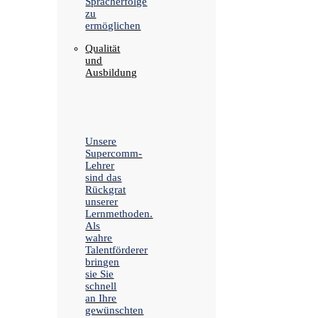
Spracherfolge
zu
ermöglichen
Qualität
und
Ausbildung
Unsere
Supercomm-
Lehrer
sind das
Rückgrat
unserer
Lernmethoden.
Als
wahre
Talentförderer
bringen
sie Sie
schnell
an Ihre
gewünschten