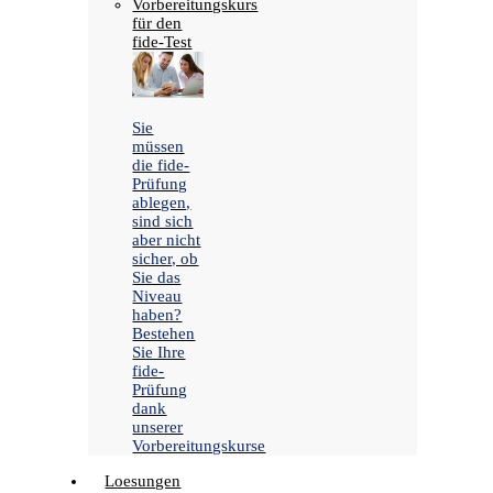
Vorbereitungskurs
für den
fide-Test
Sie
müssen
die fide-
Prüfung
ablegen,
sind sich
aber nicht
sicher, ob
Sie das
Niveau
haben?
Bestehen
Sie Ihre
fide-
Prüfung
dank
unserer
Vorbereitungskurse
Loesungen