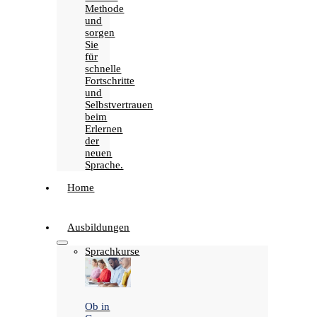
Methode
und
sorgen
Sie
für
schnelle
Fortschritte
und
Selbstvertrauen
beim
Erlernen
der
neuen
Sprache.
Home
Ausbildungen
Sprachkurse
Ob in