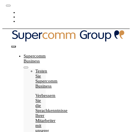
Skip
Toggle
to
Blog
Navigation
content
Karriere
My Supercomm
Toggle
Supercomm
Navigation
Business
Testen
Sie
Supercomm
Business
Verbessern
Sie
die
Sprachkenntnisse
Ihrer
Mitarbeiter
mit
unserer