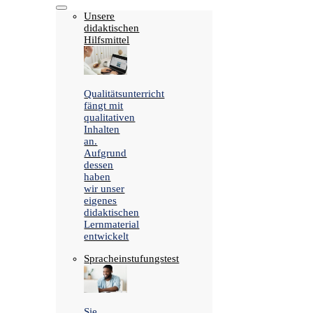
Unsere
didaktischen
Hilfsmittel
Qualitätsunterricht
fängt mit
qualitativen
Inhalten
an.
Aufgrund
dessen
haben
wir unser
eigenes
didaktischen
Lernmaterial
entwickelt
Spracheinstufungstest
Sie