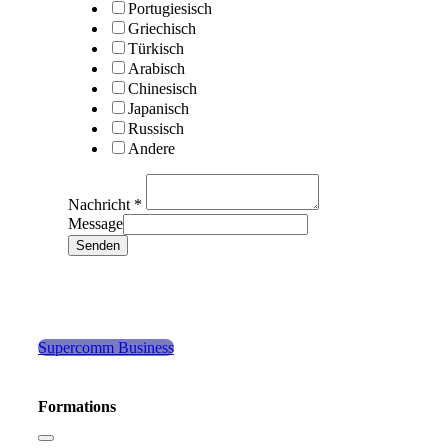
Portugiesisch
Griechisch
Türkisch
Arabisch
Chinesisch
Japanisch
Russisch
Andere
Nachricht
*
Message
Senden
Supercomm Business
Formations
Toggle