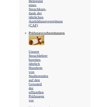
Belegung
eines
Sprachkurs,
dank der
jährlichen
Ausbildungsvergütung
(CAF)
Prüfungsvorbereitungen
Unsere
Sprachlehrer
bereiten
jährlich
Hunderte
von
Studierenden
auf den
Grossteil
der
offiziellen
Prüfungen
vor