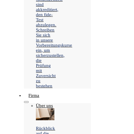
sind
akkreditiert,
den fide-
Test
abzulegen.
Schreiben
Sie sich
in unsere
Vorbereitungskurse
ein, um
sicherzustellen,
die
Prüfung
mit
Zuversicht
zu
bestehen
Firma
Über uns
Rückblick
auf die