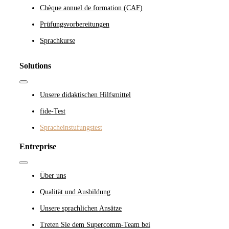
Navigation
Chèque annuel de formation (CAF)
Prüfungsvorbereitungen
Sprachkurse
Solutions
Toggle
Navigation
Unsere didaktischen Hilfsmittel
fide-Test
Spracheinstufungstest
Entreprise
Toggle
Navigation
Über uns
Qualität und Ausbildung
Unsere sprachlichen Ansätze
Treten Sie dem Supercomm-Team bei