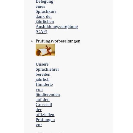
Belegung
eines
Sprachkurs,
dank der
jährlichen
Ausbildungsvergütung
(CAF)
Prüfungsvorbereitungen
Unsere
Sprachlehrer
bereiten
jährlich
Hunderte
von
Studierenden
auf den
Grossteil
der
offiziellen
Prüfungen
vor