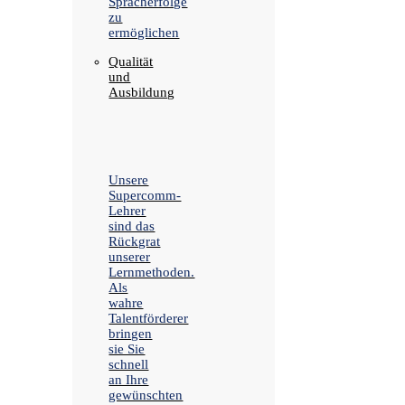
Spracherfolge
zu
ermöglichen
Qualität
und
Ausbildung
Unsere
Supercomm-
Lehrer
sind das
Rückgrat
unserer
Lernmethoden.
Als
wahre
Talentförderer
bringen
sie Sie
schnell
an Ihre
gewünschten