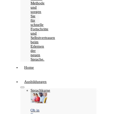
Methode
und
sorgen
Sie
für
schnelle
Fortschritte
und
Selbstvertrauen
beim
Erlernen
der
neuen
Sprache.
Home
Ausbildungen
Sprachkurse
Ob in