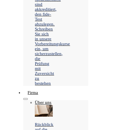
sind
akkreditiert,
den fide-
Test
abzulegen.
Schreiben
Sie sich
in unsere
Vorbereitungskurse
ein, um
sicherzustellen,
die
Prüfung
mit
Zuversicht
zu
bestehen
Firma
Über uns
Rückblick
auf die