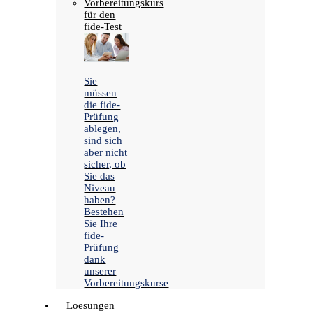
Vorbereitungskurs
für den
fide-Test
Sie
müssen
die fide-
Prüfung
ablegen,
sind sich
aber nicht
sicher, ob
Sie das
Niveau
haben?
Bestehen
Sie Ihre
fide-
Prüfung
dank
unserer
Vorbereitungskurse
Loesungen