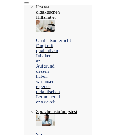
Unsere
didaktischen
Hilfsmittel
Qualitätsunterricht
fängt mit
qualitativen
Inhalten
an.
Aufgrund
dessen
haben
wir unser
eigenes
didaktischen
Lernmaterial
entwickelt
Spracheinstufungstest
Sie