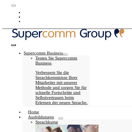
Skip
Toggle
to
Blog
Navigation
content
Karriere
My Supercomm
Toggle
Supercomm Business
Navigation
Testen Sie Supercomm
Business
Verbessern Sie die
Sprachkenntnisse Ihrer
Mitarbeiter mit unserer
Methode und sorgen Sie für
schnelle Fortschritte und
Selbstvertrauen beim
Erlernen der neuen Sprache.
Home
Ausbildungen
Sprachkurse